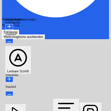
Barrierefreiheitsanpassungen
Inhaltsmodule
Schriftgröße
Präsentiert von
OneTap
Erklärung
Standard
Werkzeugleiste ausblenden
Lesbare Schrift
Zeilenhöhe
Standard