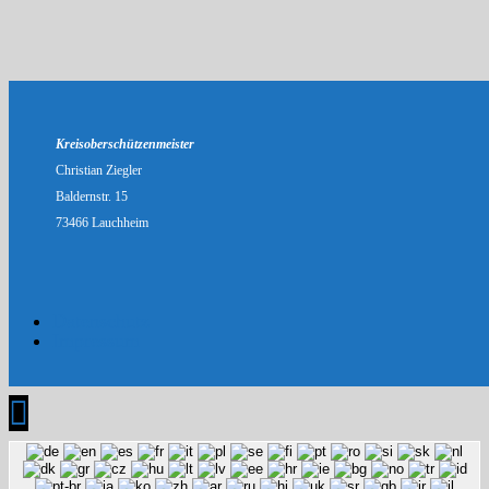
Kreisoberschützenmeister
Christian Ziegler
Baldernstr. 15
73466 Lauchheim
Datenschutz
Impressum