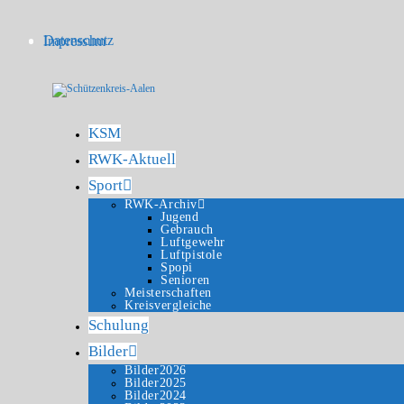
Zum
Inhalt
springen
Datenschutz
Impressum
KSM
RWK-Aktuell
Sport
RWK-Archiv
Jugend
Gebrauch
Luftgewehr
Luftpistole
Spopi
Senioren
Meisterschaften
Kreisvergleiche
Schulung
Bilder
Bilder2026
Bilder2025
Bilder2024