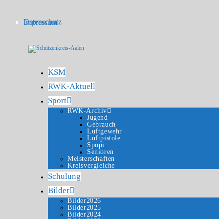
Datenschutz
Impressum
KSM
RWK-Aktuell
Sport
RWK-Archiv
Jugend
Gebrauch
Luftgewehr
Luftpistole
Spopi
Senioren
Meisterschaften
Kreisvergleiche
Schulung
Bilder
Bilder2026
Bilder2025
Bilder2024