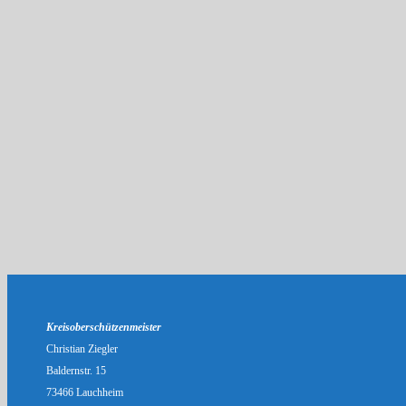
Kreisoberschützenmeister
Christian Ziegler
Baldernstr. 15
73466 Lauchheim