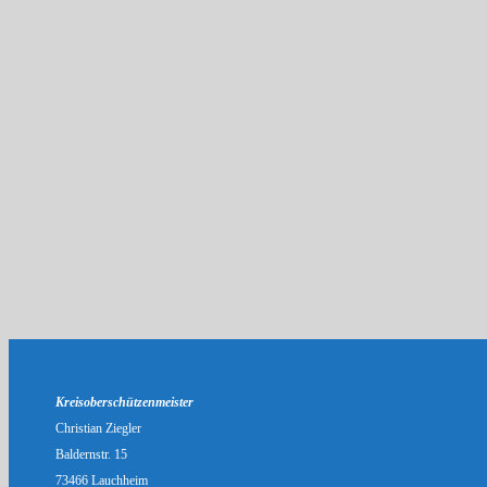
Kreisoberschützenmeister
Christian Ziegler
Baldernstr. 15
73466 Lauchheim