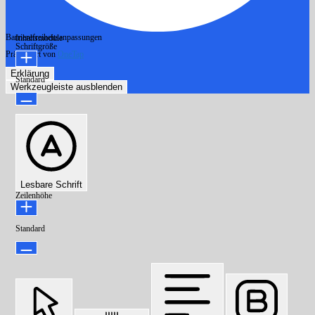
Barrierefreiheitsanpassungen
Inhaltsmodule
Schriftgröße
Präsentiert von
OneTap
Erklärung
Standard
Werkzeugleiste ausblenden
Lesbare Schrift
Zeilenhöhe
Standard