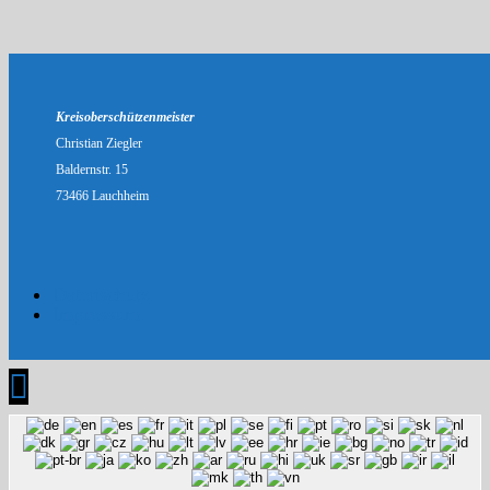
Kreisoberschützenmeister
Christian Ziegler
Baldernstr. 15
73466 Lauchheim
Datenschutz
Impressum