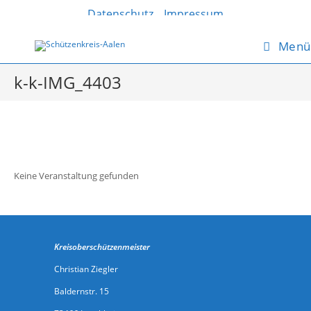
Zum
Datenschutz
Impressum
Inhalt
springen
Menü
k-k-IMG_4403
Keine Veranstaltung gefunden
Kreisoberschützenmeister
Christian Ziegler
Baldernstr. 15