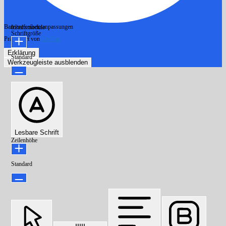
Barrierefreiheitsanpassungen
Inhaltsmodule
Schriftgröße
Präsentiert von
OneTap
Erklärung
Standard
Werkzeugleiste ausblenden
Lesbare Schrift
Zeilenhöhe
Standard