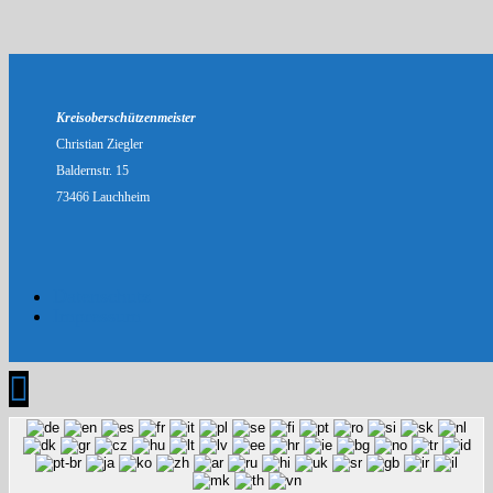
Kreisoberschützenmeister
Christian Ziegler
Baldernstr. 15
73466 Lauchheim
Datenschutz
Impressum