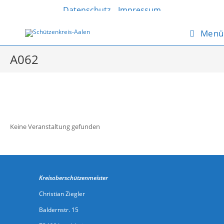
Zum
Datenschutz
Impressum
Inhalt
springen
Menü
A062
Keine Veranstaltung gefunden
Kreisoberschützenmeister
Christian Ziegler
Baldernstr. 15