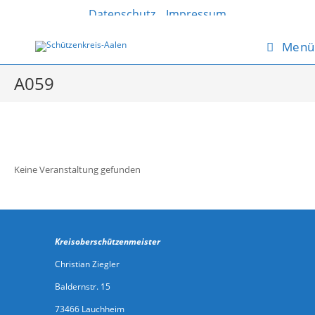
Datenschutz
Impressum
Menü
A059
Keine Veranstaltung gefunden
Kreisoberschützenmeister
Christian Ziegler
Baldernstr. 15
73466 Lauchheim