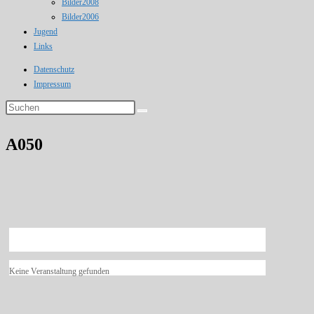
Bilder2008
Bilder2006
Jugend
Links
Datenschutz
Impressum
Diese
Website
durchsuchen
A050
Keine Veranstaltung gefunden