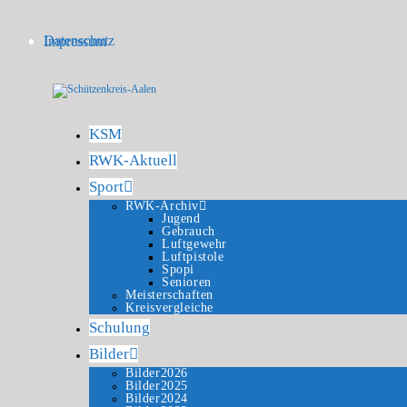
Zum
Inhalt
springen
Datenschutz
Impressum
KSM
RWK-Aktuell
Sport
RWK-Archiv
Jugend
Gebrauch
Luftgewehr
Luftpistole
Spopi
Senioren
Meisterschaften
Kreisvergleiche
Schulung
Bilder
Bilder2026
Bilder2025
Bilder2024