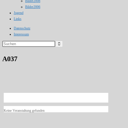
Bilder2008
Bilder2006
Jugend
Links
Datenschutz
Impressum
Diese
Website
durchsuchen
A037
Keine Veranstaltung gefunden