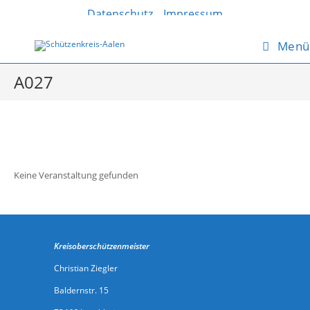
Zum
Datenschutz
Impressum
Inhalt
springen
Menü
A027
Keine Veranstaltung gefunden
Kreisoberschützenmeister
Christian Ziegler
Baldernstr. 15