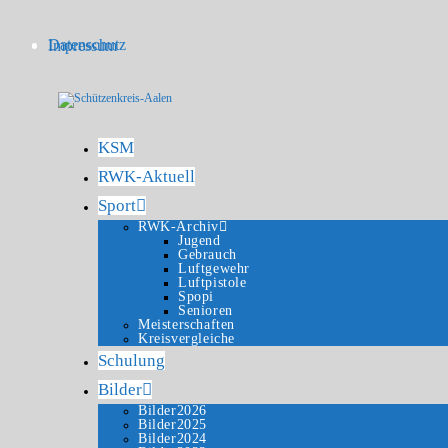
Datenschutz
Impressum
KSM
RWK-Aktuell
Sport
RWK-Archiv
Jugend
Gebrauch
Luftgewehr
Luftpistole
Spopi
Senioren
Meisterschaften
Kreisvergleiche
Schulung
Bilder
Bilder2026
Bilder2025
Bilder2024