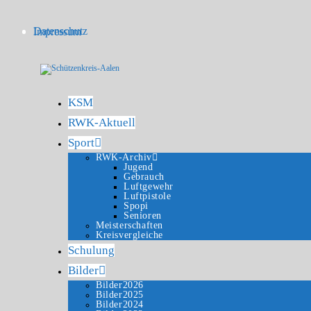
Datenschutz
Impressum
KSM
RWK-Aktuell
Sport
RWK-Archiv
Jugend
Gebrauch
Luftgewehr
Luftpistole
Spopi
Senioren
Meisterschaften
Kreisvergleiche
Schulung
Bilder
Bilder2026
Bilder2025
Bilder2024