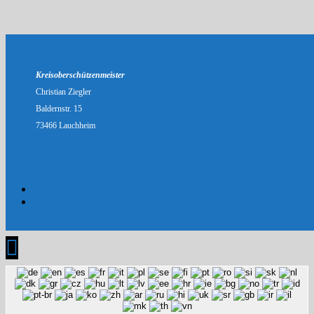
Kreisoberschützenmeister
Christian Ziegler
Baldernstr. 15
73466 Lauchheim
Datenschutz
Impressum