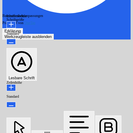
Barrierefreiheitsanpassungen
Inhaltsmodule
Schriftgröße
Präsentiert von
OneTap
Erklärung
Standard
Werkzeugleiste ausblenden
Lesbare Schrift
Zeilenhöhe
Standard