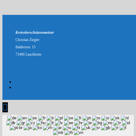
Kreisoberschützenmeister
Christian Ziegler
Baldernstr. 15
73466 Lauchheim
Datenschutz
Impressum