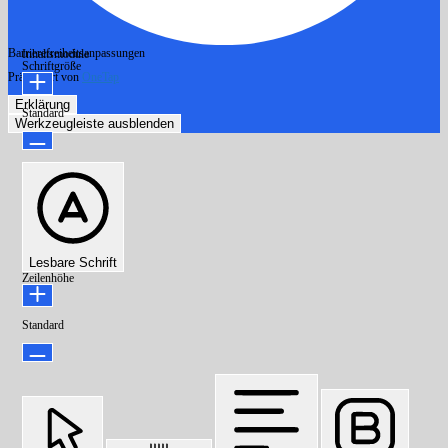
Barrierefreiheitsanpassungen
Inhaltsmodule
Schriftgröße
Präsentiert von
OneTap
Erklärung
Standard
Werkzeugleiste ausblenden
Lesbare Schrift
Zeilenhöhe
Standard