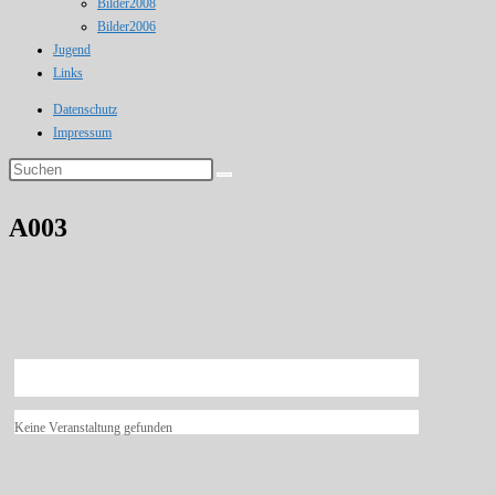
Bilder2008
Bilder2006
Jugend
Links
Datenschutz
Impressum
Diese
Website
durchsuchen
A003
Keine Veranstaltung gefunden